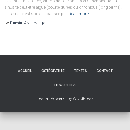
les sinus maxillaires, ethmoïdaux, frontaux et sphénoïdaux. La
sinusite peut être aiguë (courte durée) ou chronique (long terme).
La sinusite est souvent causée par
Read more…
By
Camin
,
4 years
ago
ACCUEIL
OSTÉOPATHIE
TEXTES
CONTACT
LIENS UTILES
Hestia
| Powered by
WordPress