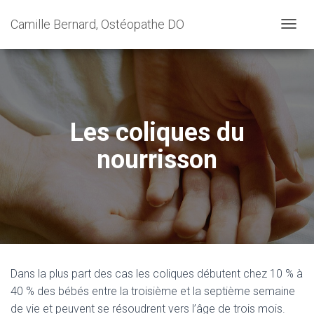
Camille Bernard, Ostéopathe DO
T
O
G
G
L
E
N
Les coliques du
A
V
nourrisson
I
G
A
T
I
O
N
Dans la plus part des cas les coliques débutent chez 10 % à
40 % des bébés entre la troisième et la septième semaine
de vie et peuvent se résoudrent vers l’âge de trois mois.